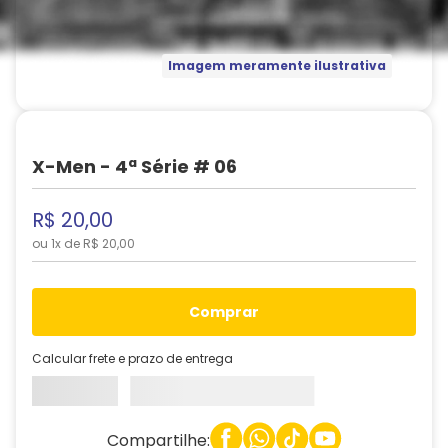
Imagem meramente ilustrativa
X-Men - 4ª Série # 06
R$
20
,
00
ou
1
x de
R$
20
,
00
comprar
Calcular frete e prazo de entrega
Compartilhe: