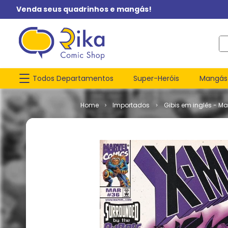
Venda seus quadrinhos e mangás!
O q
Todos Departamentos
Super-Heróis
Mangás
Importados
Gibis em inglês - Ma