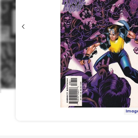
Image