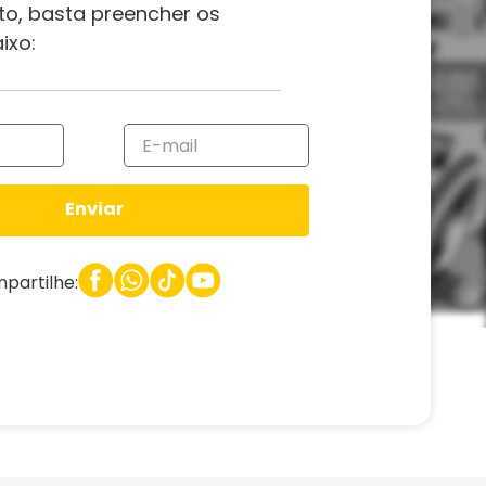
to, basta preencher os
ixo:
Enviar
partilhe: