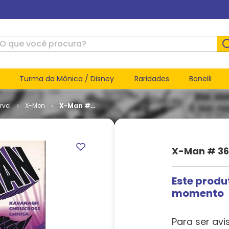
ue você procura?
Turma da Mônica / Disney
Raridades
Bonelli
rvel
X-Men
X-Man #
36
X-Man # 36
Este produ
momento
Para ser avi