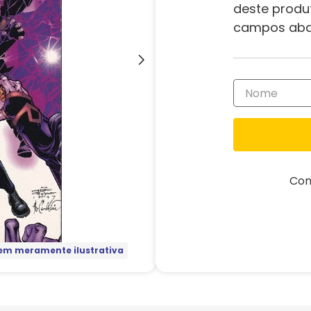
deste produ
campos aba
Com
m meramente ilustrativa