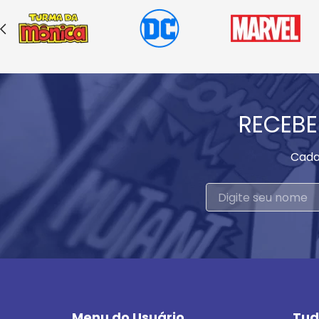
RECEBE
Cada
Menu do Usuário
Tud