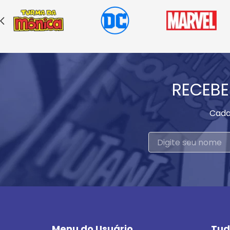
RECEBE
Cada
Menu do Usuário
Tud