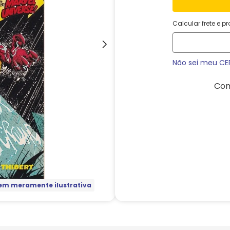
Calcular frete e p
Não sei meu CE
Com
m meramente ilustrativa