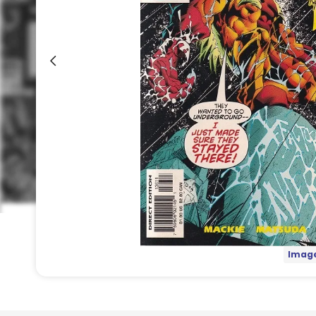
Image