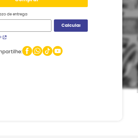
razo de entrega
P
partilhe: