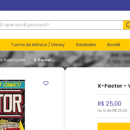
ue você procura?
Turma da Mônica / Disney
Raridades
Bonelli
as Publicações
X-Factor -
Volume 1 #
136
X-Factor - 
R$
25
,
00
ou
1
x de
R$
25
,
00