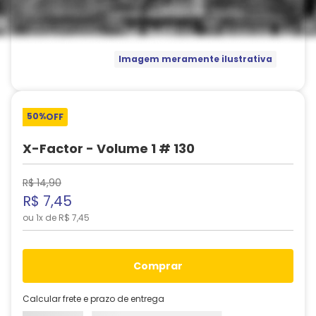
Imagem meramente ilustrativa
50%
OFF
X-Factor - Volume 1 # 130
R$
14
,
90
R$
7
,
45
ou
1
x de
R$
7
,
45
comprar
Calcular frete e prazo de entrega