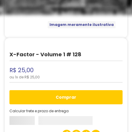
Imagem meramente ilustrativa
X-Factor - Volume 1 # 128
R$
25
,
00
ou
1
x de
R$
25
,
00
comprar
Calcular frete e prazo de entrega