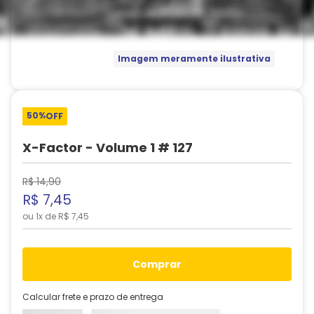
Imagem meramente ilustrativa
50%
OFF
X-Factor - Volume 1 # 127
R$
14
,
90
R$
7
,
45
ou
1
x de
R$
7
,
45
comprar
Calcular frete e prazo de entrega