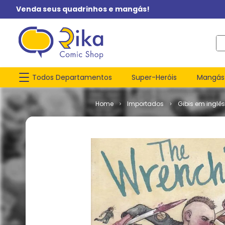
Venda seus quadrinhos e mangás!
O q
Todos Departamentos
Super-Heróis
Mangás
Importados
Gibis em inglês