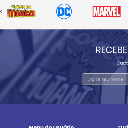
RECEBE
Cada
Menu do Usuário
Tud