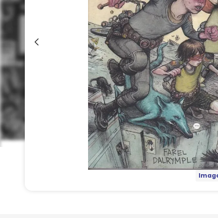
Image