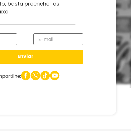
to, basta preencher os
ixo:
Enviar
partilhe: