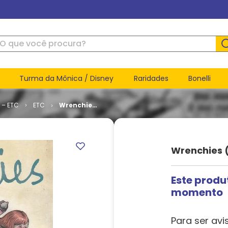
ue você procura?
Turma da Mônica / Disney
Raridades
Bonelli
 – ETC
ETC
Wrenchies
(TPB)
Wrenchies 
Este produ
momento
Para ser avi