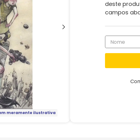
deste produ
campos aba
Com
m meramente ilustrativa