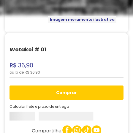
Imagem meramente ilustrativa
Wotakoi # 01
R$
36
,
90
ou
1
x de
R$
36
,
90
comprar
Calcular frete e prazo de entrega
Compartilhe: