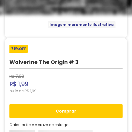
Imagem meramente ilustrativa
75%
OFF
Wolverine The Origin # 3
R$
7
,
90
R$
1
,
99
ou
1
x de
R$
1
,
99
comprar
Calcular frete e prazo de entrega