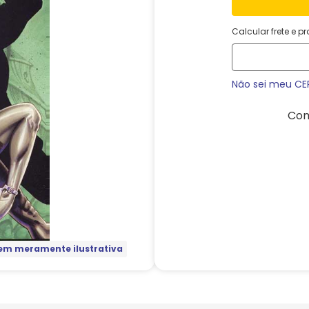
Calcular frete e p
Não sei meu CE
Com
m meramente ilustrativa