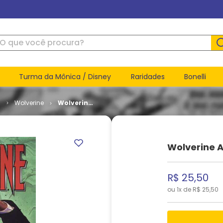
ue você procura?
Turma da Mônica / Disney
Raridades
Bonelli
l
Wolverine
Wolverine
Anual # 1
Wolverine A
R$
25
,
50
ou
1
x de
R$
25
,
50