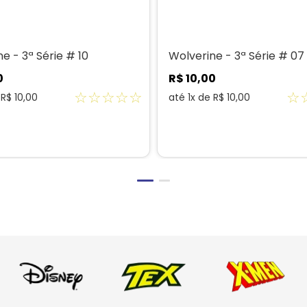
e - 3ª Série # 10
Wolverine - 3ª Série # 07
0
R$
10
,
00
☆
☆
☆
☆
☆
☆
e
R$
10
,
00
até
1
x de
R$
10
,
00