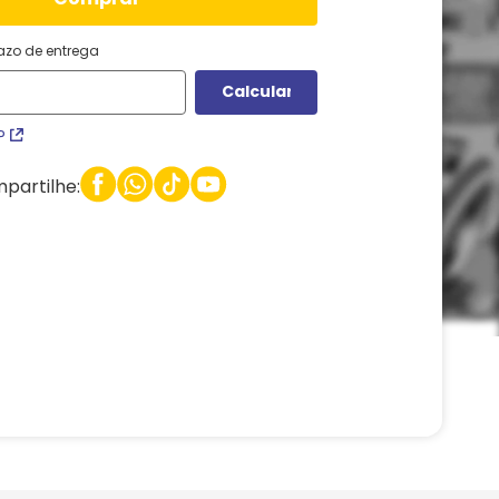
razo de entrega
P
partilhe: