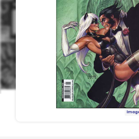
Image