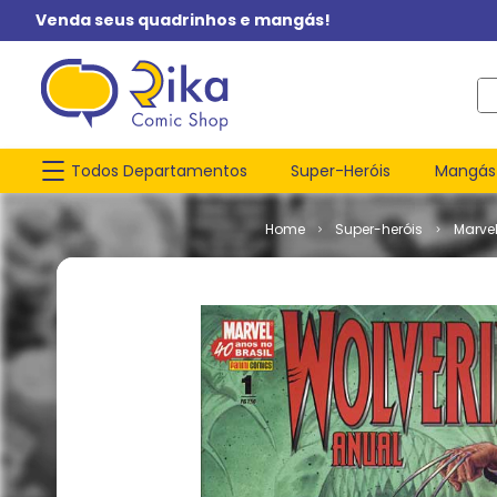
Venda seus quadrinhos e mangás!
O q
Todos Departamentos
Super-Heróis
Mangás
Super-heróis
Marve