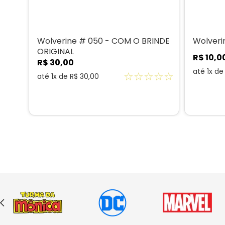
Wolverine # 050 - COM O BRINDE
Wolverin
ORIGINAL
R$
10
,
0
R$
30
,
00
☆
☆
até
1
x d
☆
☆
☆
☆
☆
até
1
x de
R$
30
,
00