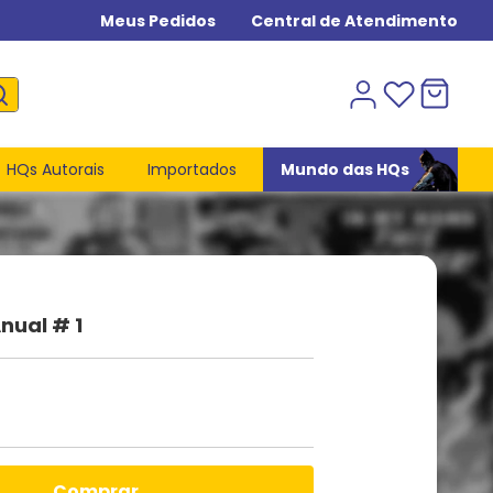
Meus Pedidos
Central de Atendimento
HQs Autorais
Importados
Mundo das HQs
nual # 1
comprar