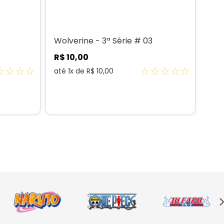
Wolverine - 3ª Série # 03
Wol
R$
10
,
00
R$
☆
☆
☆
☆
☆
☆
☆
☆
☆
até
1
x de
R$
10
,
00
até