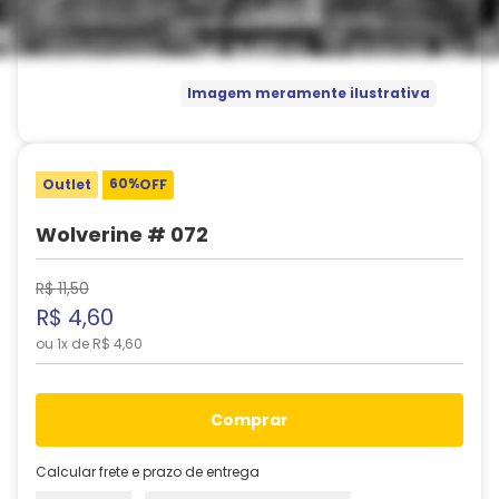
Imagem meramente ilustrativa
60%
Outlet
OFF
Wolverine # 072
R$
11
,
50
R$
4
,
60
ou
1
x de
R$
4
,
60
comprar
Calcular frete e prazo de entrega