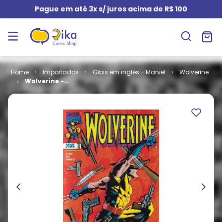
Pague em até 3x s/ juros acima de R$ 100
Importados
Gibis em inglês - Marvel
Wolverine
Wolverine -
Volume 1 # 122