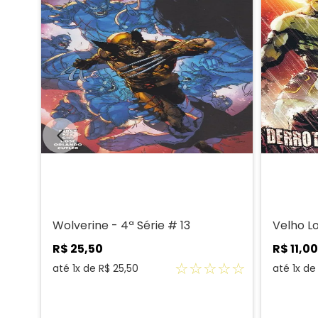
Wolverine - 4ª Série # 13
Velho L
R$
25
,
50
R$
11
,
00
☆
☆
☆
☆
☆
☆
☆
até
1
x de
R$
25
,
50
até
1
x d