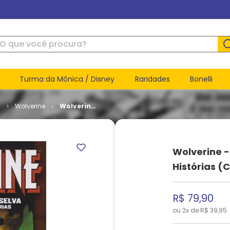
ue você procura?
Turma da Mônica / Disney
Raridades
Bonelli
l
Wolverine
Wolverine
- Aventura
na Selva e
Outras
Histórias
Wolverine -
(Capa
Dura)
Histórias (
R$
79
,
90
ou
2
x de
R$
39
,
95