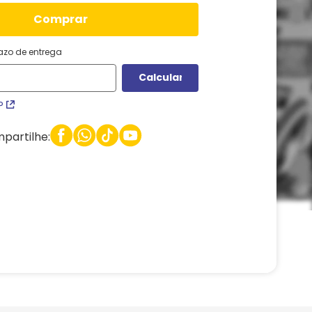
comprar
razo de entrega
P
partilhe: