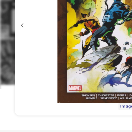
Image