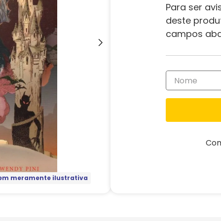
Para ser avi
deste produ
campos aba
Com
m meramente ilustrativa