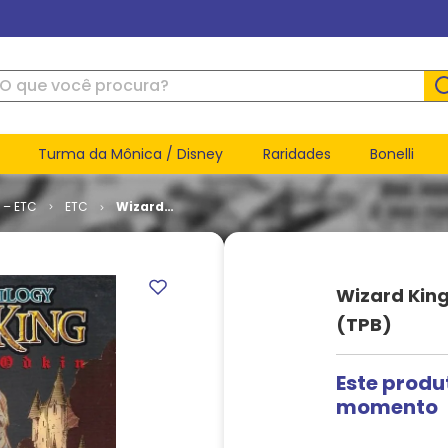
ue você procura?
Turma da Mônica / Disney
Raridades
Bonelli
 – ETC
ETC
Wizard
King # 2 -
Odkin Son
of Odkin
(TPB)
Wizard King
(TPB)
Este produ
momento