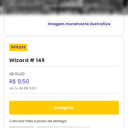
Imagem meramente ilustrativa
50%
OFF
Wizard # 149
R$
19
,
00
R$
9
,
50
ou
1
x de
R$
9
,
50
comprar
Calcular frete e prazo de entrega