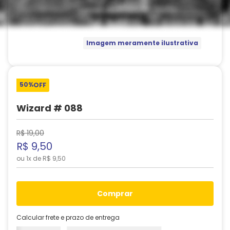
Imagem meramente ilustrativa
50%
OFF
Wizard # 088
R$
19
,
00
R$
9
,
50
ou
1
x de
R$
9
,
50
comprar
Calcular frete e prazo de entrega