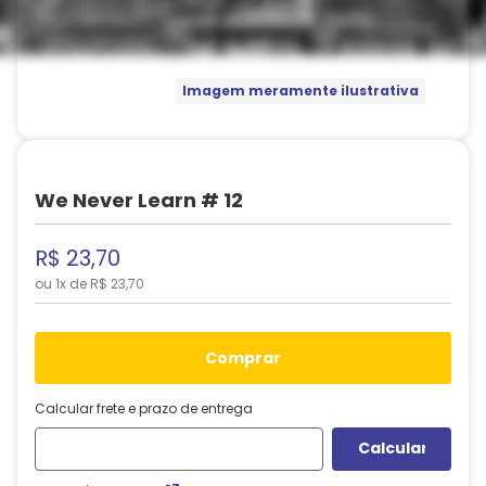
Imagem meramente ilustrativa
We Never Learn # 12
R$
23
,
70
ou
1
x de
R$
23
,
70
comprar
Calcular frete e prazo de entrega
Não sei meu CEP