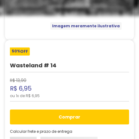
Imagem meramente ilustrativa
50%
OFF
Wasteland # 14
R$
13
,
90
R$
6
,
95
ou
1
x de
R$
6
,
95
comprar
Calcular frete e prazo de entrega