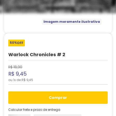
Imagem meramente ilustrativa
50%
OFF
Warlock Chronicles # 2
R$
18
,
90
R$
9
,
45
ou
1
x de
R$
9
,
45
comprar
Calcular frete e prazo de entrega