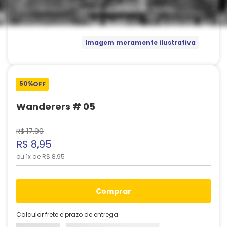
Imagem meramente ilustrativa
50%
OFF
Wanderers # 05
R$
17
,
90
R$
8
,
95
ou
1
x de
R$
8
,
95
comprar
Calcular frete e prazo de entrega