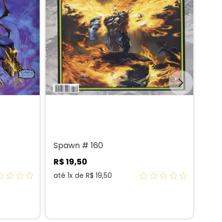
Spawn # 160
Spa
R$
19
,
50
R$
☆
☆
☆
☆
☆
☆
☆
☆
☆
até
1
x de
R$
19
,
50
até