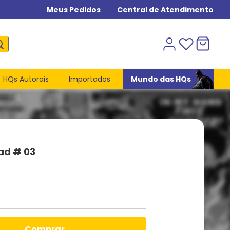
Meus Pedidos
Central de Atendimento
HQs Autorais
Importados
Mundo das HQs
ad # 03
comprar