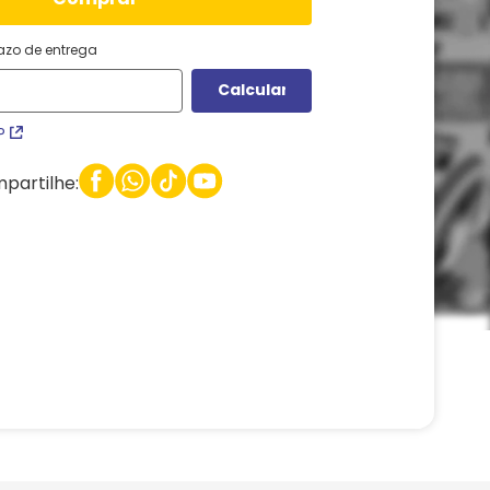
razo de entrega
P
partilhe: