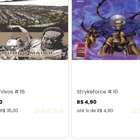
Vivos # 16
Strykeforce # 10
0
R$
4
,
90
☆
☆
☆
☆
☆
☆
e
R$
35
,
00
até
1
x de
R$
4
,
90