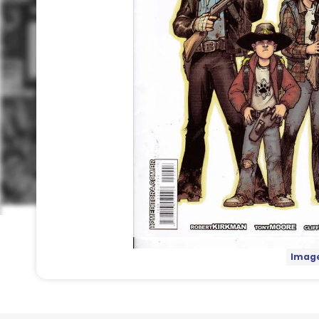
Image