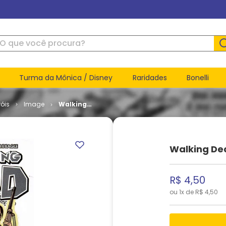
ue você procura?
Turma da Mônica / Disney
Raridades
Bonelli
óis
Image
Walking
Dead # 03
Walking De
R$
4
,
50
ou
1
x de
R$
4
,
50