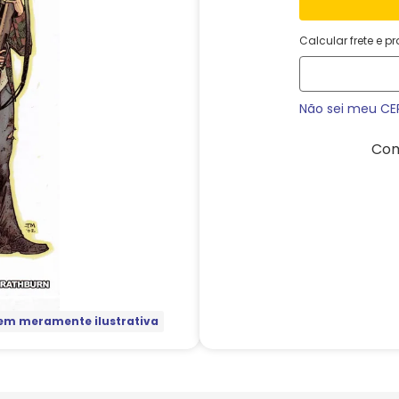
Calcular frete e p
Não sei meu CE
Com
m meramente ilustrativa