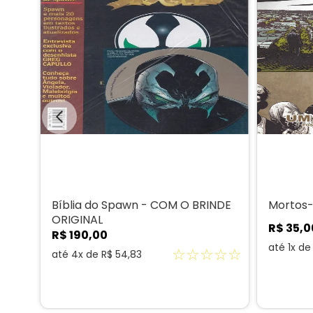
Me
Bíblia do Spawn - COM O BRINDE
Mortos-
ORIGINAL
R$
35
,
0
R$
190
,
00
até
1
x d
☆
☆
☆
☆
☆
☆
☆
até
4
x de
R$
54
,
83