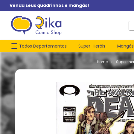
Venda seus quadrinhos e mangás!
O q
Todos Departamentos
Super-Heróis
Mangás
Super-her