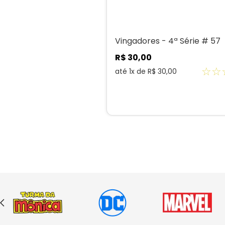
Vingadores - 4ª Série # 57
R$
30
,
00
☆
☆
até
1
x de
R$
30
,
00