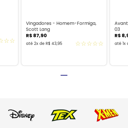
Vingadores - Homem-Formiga,
Avant
Scott Lang
03
R$
87
,
90
R$
8
,
☆
☆
☆
☆
☆
☆
☆
☆
até
2
x de
R$
43
,
95
até
1
x