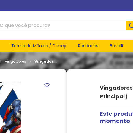
ue você procura?
Turma da Mônica / Disney
Raridades
Bonelli
Vingadores
Vingadores
Vs. X-Men
# 7 (Capa
Principal)
Vingadores
Principal)
Este produ
momento