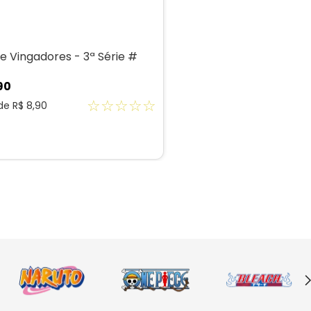
e Vingadores - 3ª Série #
90
☆
☆
☆
☆
☆
 de
R$
8
,
90