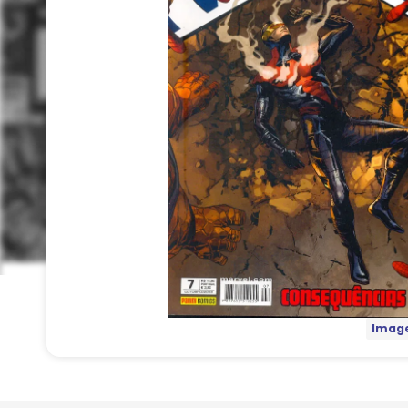
Image