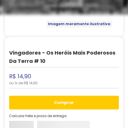
Imagem meramente ilustrativa
Vingadores - Os Heróis Mais Poderosos
Da Terra # 10
R$
14
,
90
ou
1
x de
R$
14
,
90
comprar
Calcular frete e prazo de entrega