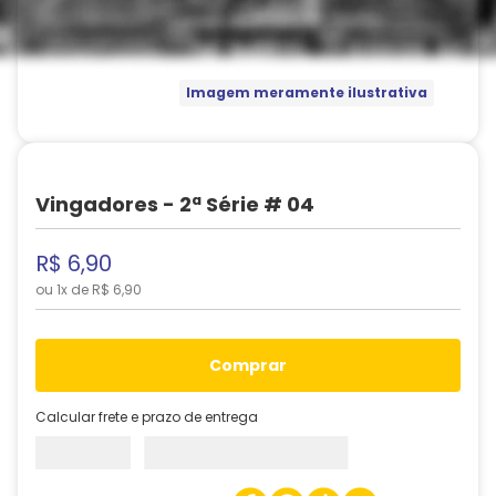
Imagem meramente ilustrativa
Vingadores - 2ª Série # 04
R$
6
,
90
ou
1
x de
R$
6
,
90
comprar
Calcular frete e prazo de entrega