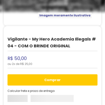
Imagem meramente ilustrativa
Vigilante - My Hero Academia Illegals #
04 - COM O BRINDE ORIGINAL
R$
50
,
00
ou
2
x de
R$
25
,
00
comprar
Calcular frete e prazo de entrega