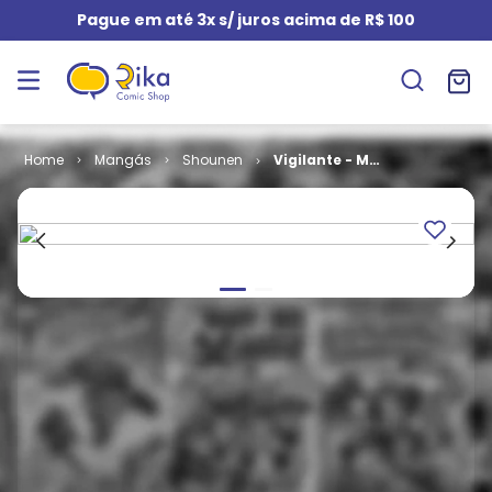
Pague em até 3x s/ juros acima de R$ 100
Mangás
Shounen
Vigilante - My
Hero
Academia
Illegals # 04 -
COM O BRINDE
ORIGINAL