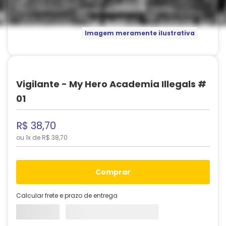
Imagem meramente ilustrativa
Vigilante - My Hero Academia Illegals #
01
R$
38
,
70
ou
1
x de
R$
38
,
70
comprar
Calcular frete e prazo de entrega