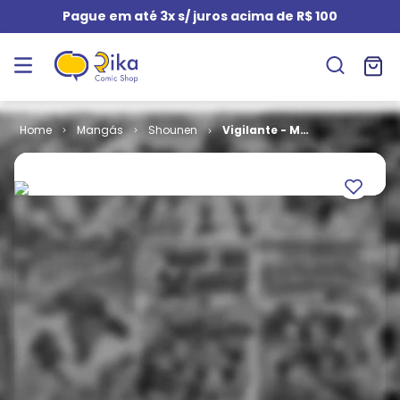
Pague em até 3x s/ juros acima de R$ 100
Mangás
Shounen
Vigilante - My
Hero
Academia
Illegals # 01