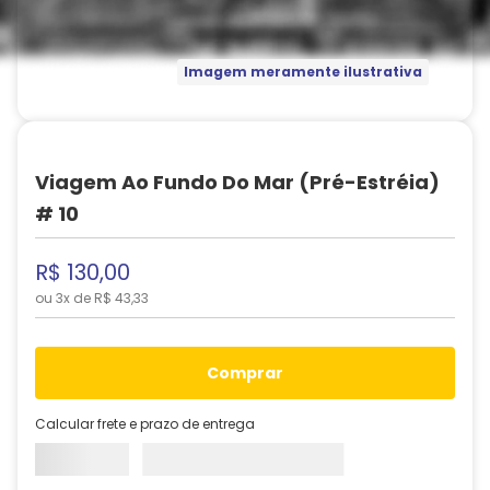
Imagem meramente ilustrativa
Viagem Ao Fundo Do Mar (Pré-Estréia)
# 10
R$
130
,
00
ou
3
x de
R$
43
,
33
comprar
Calcular frete e prazo de entrega