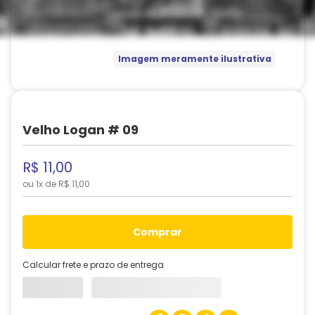
Imagem meramente ilustrativa
Velho Logan # 09
R$
11
,
00
ou
1
x de
R$
11
,
00
comprar
Calcular frete e prazo de entrega