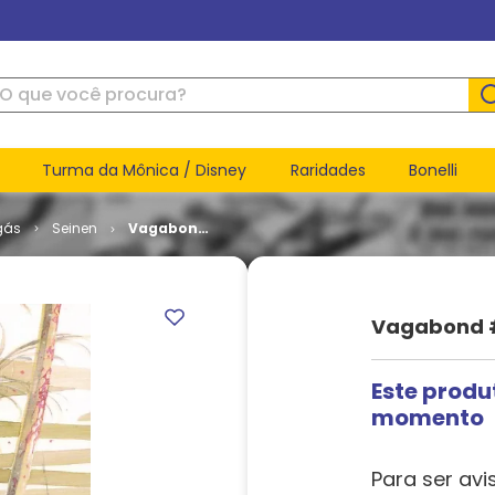
ue você procura?
Turma da Mônica / Disney
Raridades
Bonelli
gás
Seinen
Vagabond
# 19
Vagabond #
Este produ
momento
Para ser avi