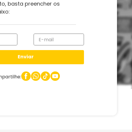
to, basta preencher os
ixo:
Enviar
partilhe: