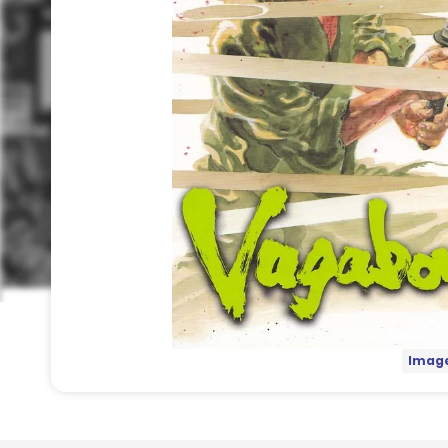
Image