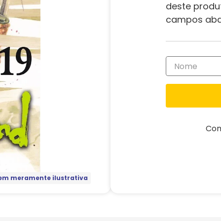
deste produ
campos aba
Com
m meramente ilustrativa