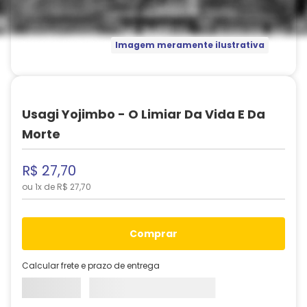
Imagem meramente ilustrativa
Usagi Yojimbo - O Limiar Da Vida E Da
Morte
R$
27
,
70
ou
1
x de
R$
27
,
70
comprar
Calcular frete e prazo de entrega