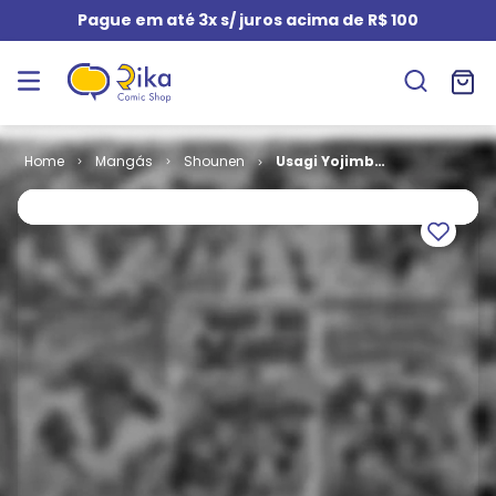
Pague em até 3x s/ juros acima de R$ 100
Mangás
Shounen
Usagi Yojimbo
- O Limiar da
Vida e da
Morte