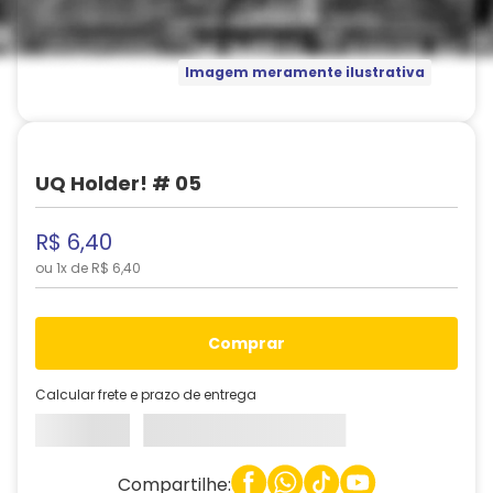
Imagem meramente ilustrativa
UQ Holder! # 05
R$
6
,
40
ou
1
x de
R$
6
,
40
comprar
Calcular frete e prazo de entrega
Compartilhe: