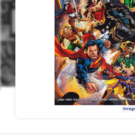
Image