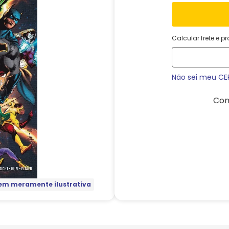
Calcular frete e p
Não sei meu CE
Com
m meramente ilustrativa