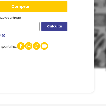
comprar
razo de entrega
P
partilhe: