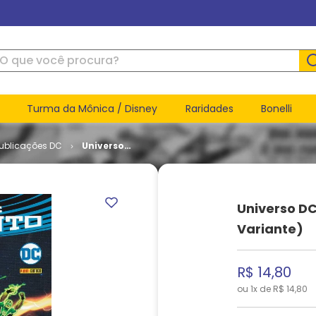
ue você procura?
Turma da Mônica / Disney
Raridades
Bonelli
Publicações DC
Universo
DC
Renascimento
(Capa
Variante)
Universo D
Variante)
R$
14
,
80
ou
1
x de
R$
14
,
80