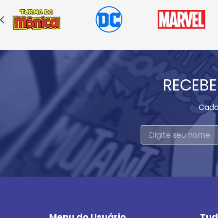
RECEBE
Cada
Menu do Usuário
Tud