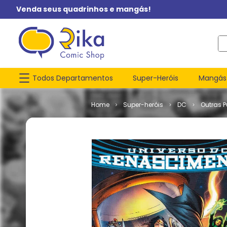
Venda seus quadrinhos e mangás!
O q
Todos Departamentos
Super-Heróis
Mangás
Super-heróis
DC
Outras 