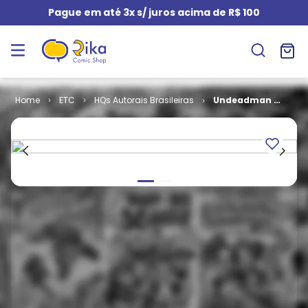
Pague em até 3x s/ juros acima de R$ 100
ETC
HQs Autorais Brasileiras
Undeadman -
A Saga de Um
Imortal # 1