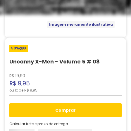
Imagem meramente ilustrativa
50%
OFF
Uncanny X-Men - Volume 5 # 08
R$
19
,
90
R$
9
,
95
ou
1
x de
R$
9
,
95
comprar
Calcular frete e prazo de entrega