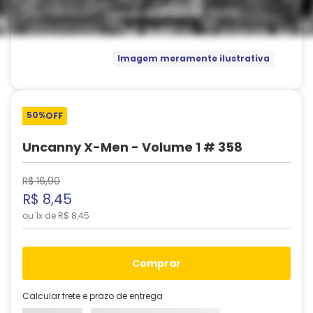
Imagem meramente ilustrativa
50%
OFF
Uncanny X-Men - Volume 1 # 358
R$
16
,
90
R$
8
,
45
ou
1
x de
R$
8
,
45
comprar
Calcular frete e prazo de entrega