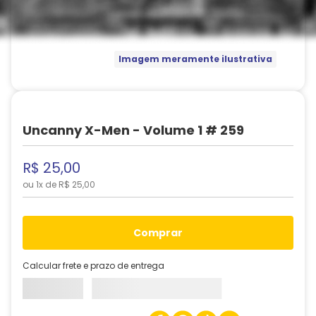
Imagem meramente ilustrativa
Uncanny X-Men - Volume 1 # 259
R$
25
,
00
ou
1
x de
R$
25
,
00
comprar
Calcular frete e prazo de entrega