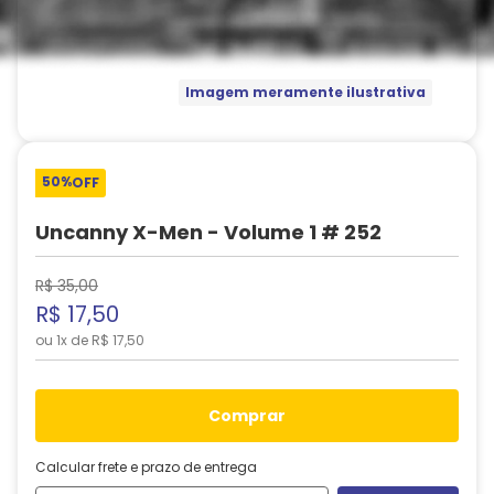
Imagem meramente ilustrativa
50%
OFF
Uncanny X-Men - Volume 1 # 252
R$
35
,
00
R$
17
,
50
ou
1
x de
R$
17
,
50
comprar
Calcular frete e prazo de entrega