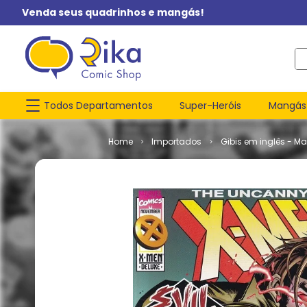
Venda seus quadrinhos e mangás!
O q
Todos Departamentos
Super-Heróis
Mangás
Importados
Gibis em inglês - Ma