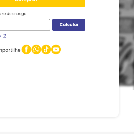
razo de entrega
P
partilhe: