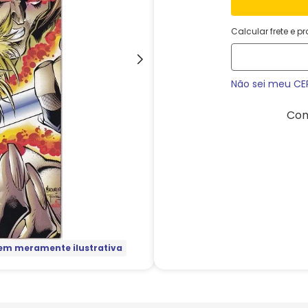
Calcular frete e p
Não sei meu CE
Com
m meramente ilustrativa