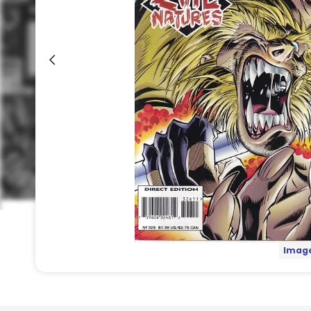
Image