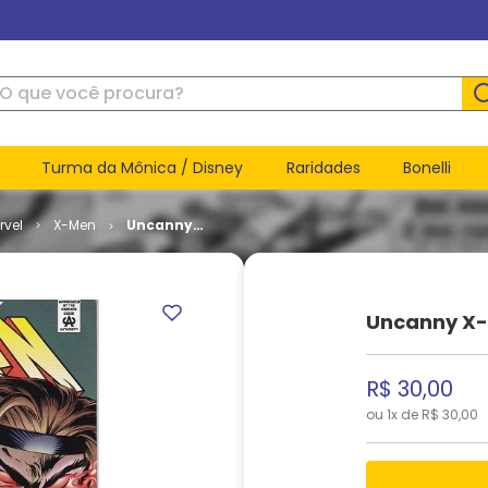
ue você procura?
Turma da Mônica / Disney
Raridades
Bonelli
rvel
X-Men
Uncanny
X-Men -
Volume 1 #
326
Uncanny X-
R$
30
,
00
ou
1
x de
R$
30
,
00