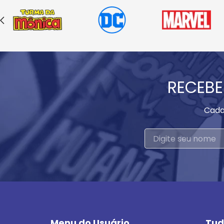
RECEBE
Cada
Menu do Usuário
Tud