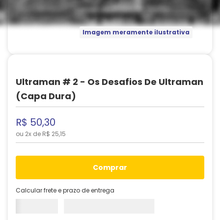
Imagem meramente ilustrativa
Ultraman # 2 - Os Desafios De Ultraman
(Capa Dura)
R$
50
,
30
ou
2
x de
R$
25
,
15
comprar
Calcular frete e prazo de entrega