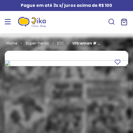
Pague em até 3x s/ juros acima de R$ 100
Super-heróis
ETC
Ultraman # 2
- Os Desafios
de Ultraman
(Capa Dura)