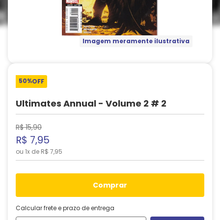
Imagem meramente ilustrativa
50%
OFF
Ultimates Annual - Volume 2 # 2
R$
15
,
90
R$
7
,
95
ou
1
x de
R$
7
,
95
comprar
Calcular frete e prazo de entrega