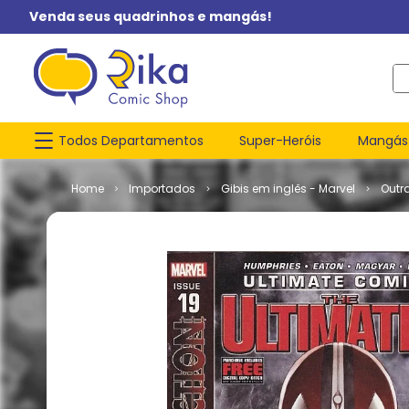
Venda seus quadrinhos e mangás!
O q
Todos Departamentos
Super-Heróis
Mangás
Importados
Gibis em inglês - Marvel
Outr