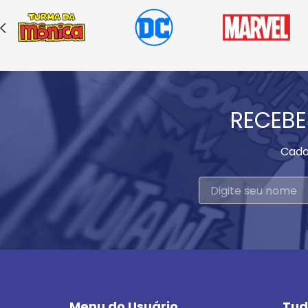
RECEBE
Cada
Menu do Usuário
Tud