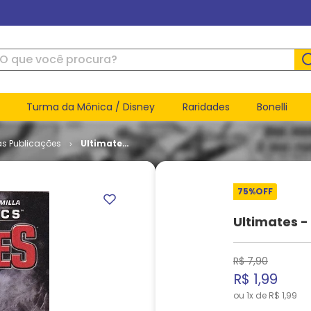
ue você procura?
Turma da Mônica / Disney
Raridades
Bonelli
as Publicações
Ultimates
- Volume 2
# 19
75%
OFF
Ultimates -
R$
7
,
90
R$
1
,
99
ou
1
x de
R$
1
,
99