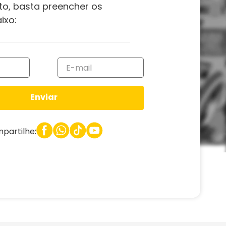
to, basta preencher os
ixo:
Enviar
partilhe: