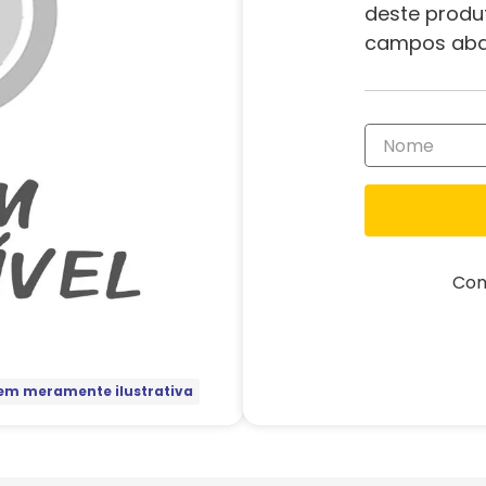
deste produ
campos aba
Com
m meramente ilustrativa