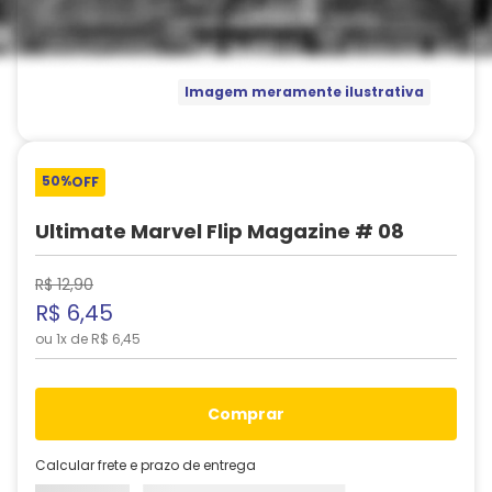
Imagem meramente ilustrativa
50%
OFF
Ultimate Marvel Flip Magazine # 08
R$
12
,
90
R$
6
,
45
ou
1
x de
R$
6
,
45
comprar
Calcular frete e prazo de entrega