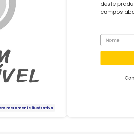
deste produ
campos aba
Com
m meramente ilustrativa