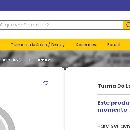
ue você procura?
Turma da Mônica / Disney
Raridades
Bonelli
nfanto-Juvenis
Turma do
Lambe
Lambe # 3
Turma Do 
Este produ
momento
Para ser avi