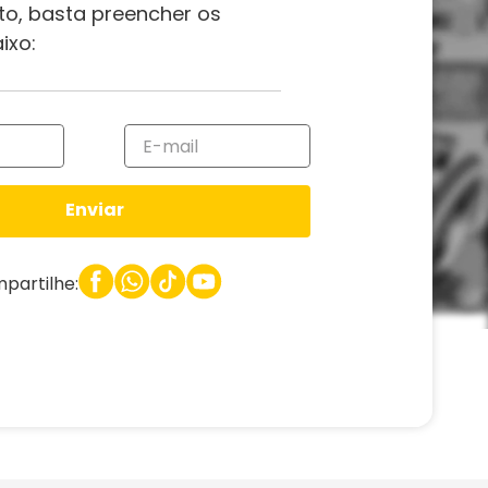
to, basta preencher os
ixo:
Enviar
partilhe: