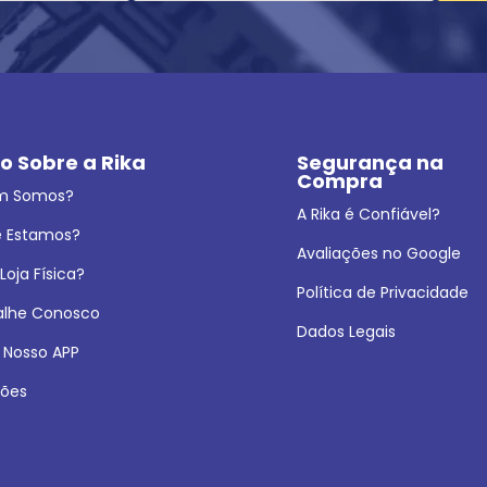
o Sobre a Rika
Segurança na 
Compra
m Somos?
A Rika é Confiável?
 Estamos?
Avaliações no Google
oja Física?
Política de Privacidade
alhe Conosco
Dados Legais
 Nosso APP
ões