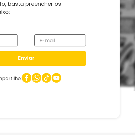
to, basta preencher os
ixo:
Enviar
partilhe: