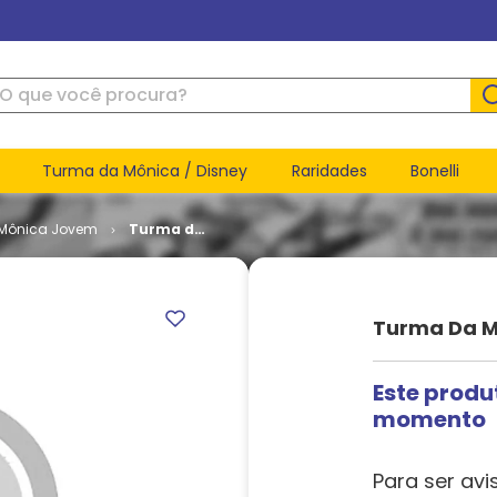
ue você procura?
Turma da Mônica / Disney
Raridades
Bonelli
Mônica Jovem
Turma da
Mônica
Jovem - 3ª
Série #
006
Turma Da M
Este produ
momento
Para ser avi