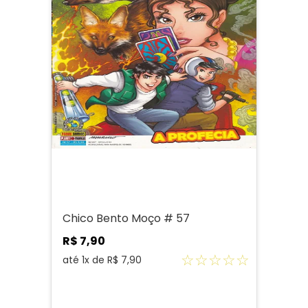
Chico Bento Moço # 57
R$
7
,
90
☆
☆
☆
☆
☆
até
1
x de
R$
7
,
90