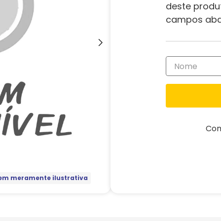
deste produ
campos aba
Com
m meramente ilustrativa