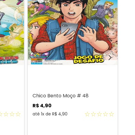
Chico Bento Moço # 48
Tur
Sér
R$
4
,
90
R$
☆
☆
☆
☆
☆
☆
☆
☆
☆
até
1
x de
R$
4
,
90
até