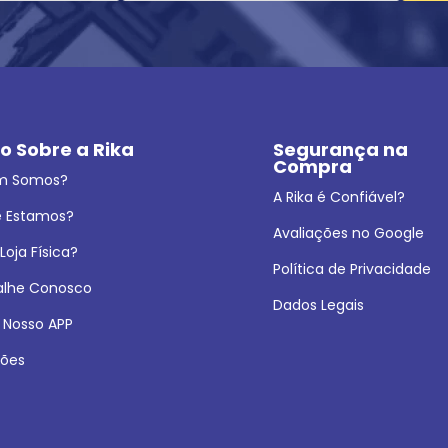
o Sobre a Rika
Segurança na 
Compra
m Somos?
A Rika é Confiável?
 Estamos?
Avaliações no Google
oja Física?
Política de Privacidade
alhe Conosco
Dados Legais
 Nosso APP
ões