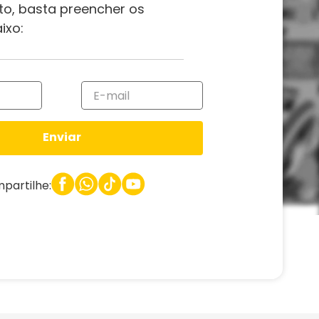
to, basta preencher os
ixo:
Enviar
partilhe: