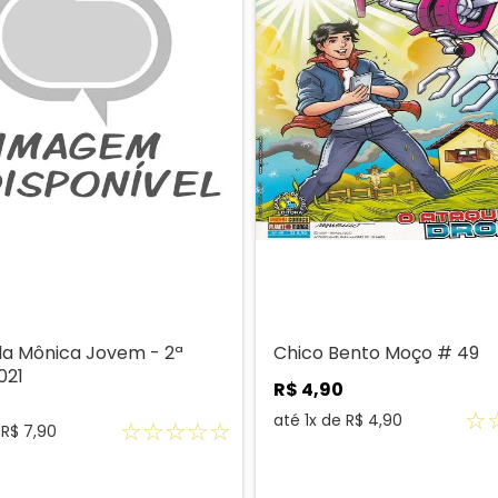
a Mônica Jovem - 2ª
Chico Bento Moço # 49
021
R$
4
,
90
☆
até
1
x de
R$
4
,
90
☆
☆
☆
☆
☆
e
R$
7
,
90