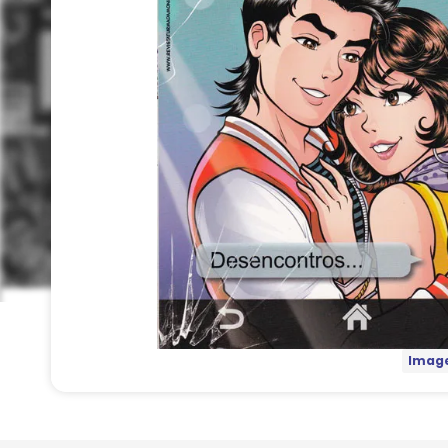
Image