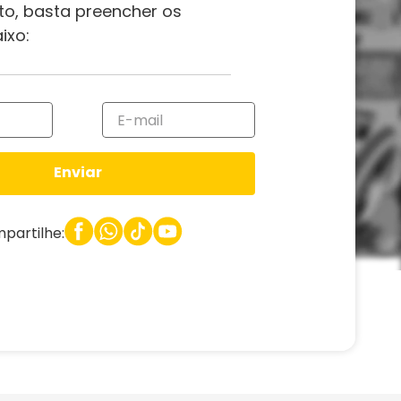
to, basta preencher os
ixo:
Enviar
partilhe: