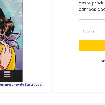
deste produ
campos aba
Com
m meramente ilustrativa