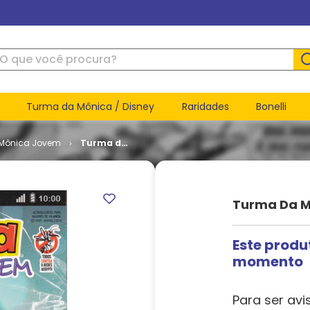
ue você procura?
Turma da Mônica / Disney
Raridades
Bonelli
Mônica Jovem
Turma da
Mônica
Jovem - 1ª
Série #
096
Turma Da Mô
Este produ
momento
Para ser avi