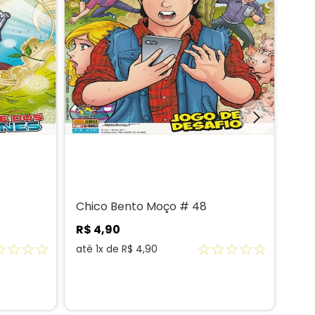
Chico Bento Moço # 48
Chi
R$
4
,
90
R$
☆
☆
☆
☆
☆
☆
☆
☆
☆
até
1
x de
R$
4
,
90
até