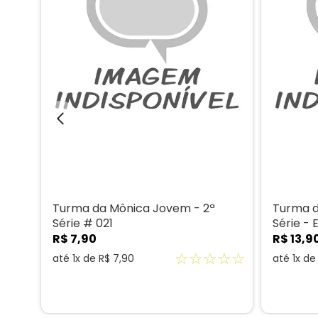
Turma da Mônica Jovem - 2ª
Turma d
Série # 021
Série -
R$
7
,
90
R$
13
,
9
☆
☆
☆
☆
☆
☆
☆
até
1
x de
R$
7
,
90
até
1
x d