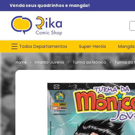
Venda seus quadrinhos e mangás!
O q
Todos Departamentos
Super-Heróis
Mangás
Infanto-Juvenis
Turma da Mônica
Turma da 