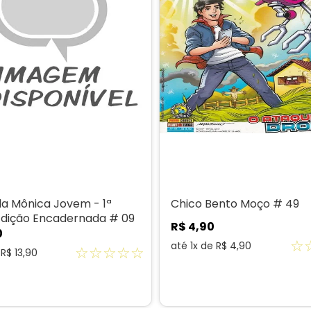
a Mônica Jovem - 1ª
Chico Bento Moço # 49
 Edição Encadernada # 09
R$
4
,
90
0
☆
até
1
x de
R$
4
,
90
☆
☆
☆
☆
☆
e
R$
13
,
90