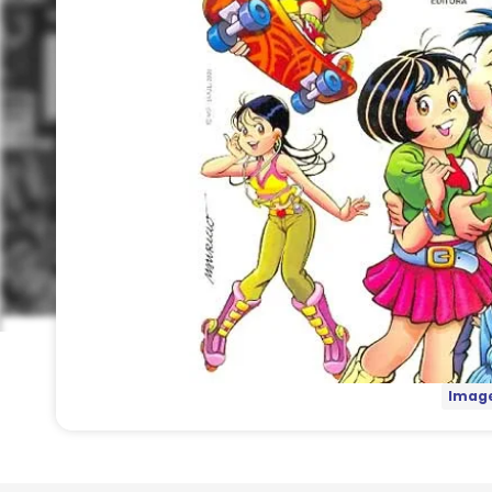
Image