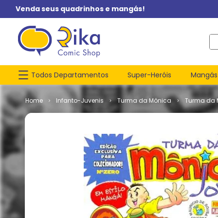
Venda seus quadrinhos e mangás!
O q
Todos Departamentos
Super-Heróis
Mangás
Infanto-Juvenis
Turma da Mônica
Turma da 