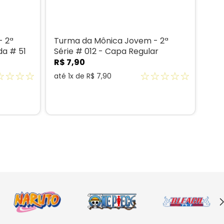
- 2ª
Turma da Mônica Jovem - 2ª
da # 51
Série # 012 - Capa Regular
R$
7
,
90
☆
☆
☆
☆
☆
☆
☆
☆
☆
até
1
x de
R$
7
,
90