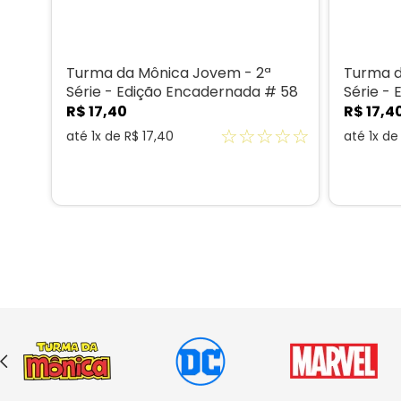
Turma da Mônica Jovem - 2ª
Turma d
Série - Edição Encadernada # 58
Série -
R$
17
,
40
R$
17
,
4
☆
☆
☆
☆
☆
até
1
x de
R$
17
,
40
até
1
x d