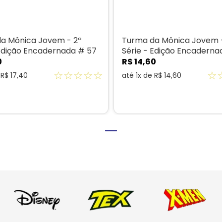
a Mônica Jovem - 2ª
Turma da Mônica Jovem 
 Edição Encadernada # 57
Série - Edição Encaderna
0
R$
14
,
60
☆
☆
☆
☆
☆
☆
e
R$
17
,
40
até
1
x de
R$
14
,
60