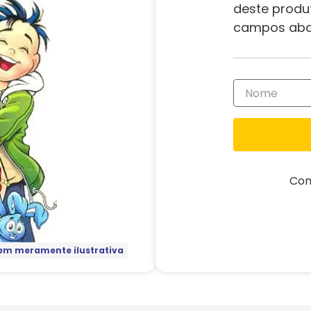
deste produ
campos aba
Com
m meramente ilustrativa