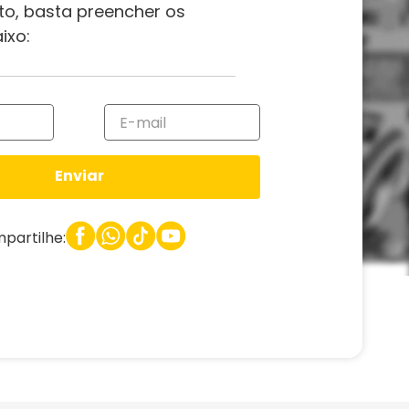
to, basta preencher os
ixo:
Enviar
partilhe: