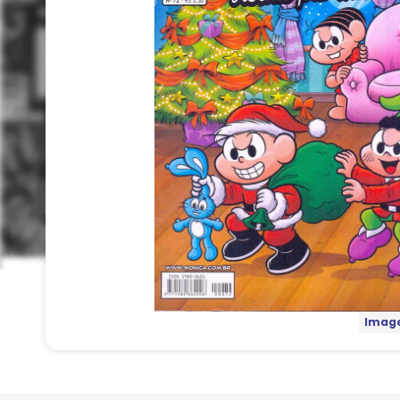
Image