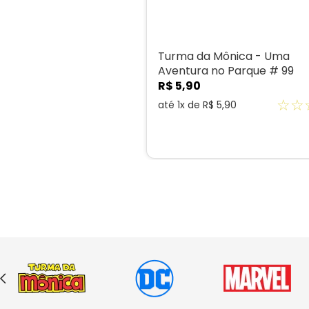
Turma da Mônica - Uma
Aventura no Parque # 99
R$
5
,
90
☆
☆
até
1
x de
R$
5
,
90