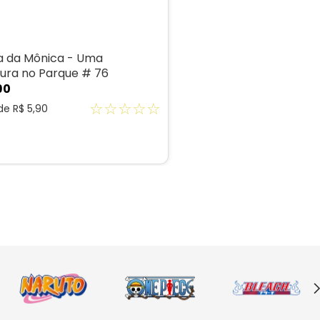
 da Mônica - Uma
ura no Parque # 76
90
☆
☆
☆
☆
☆
 de
R$
5
,
90