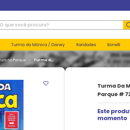
ue você procura?
Turma da Mônica / Disney
Raridades
Bonelli
tura no Parque
Turma da
Mônica -
Uma
Aventura
no Parque
Turma Da M
# 72
Parque # 7
Este produ
momento