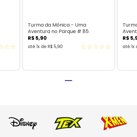
Turma da Mônica - Uma
Turma
Aventura no Parque # 85
Avent
R$
5
,
90
R$
5
,
☆
☆
☆
☆
☆
☆
☆
☆
até
1
x de
R$
5
,
90
até
1
x