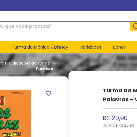
ue você procura?
Turma da Mônica / Disney
Raridades
Bonelli
tras Publicações da Turma
Turma da
Mônica -
Aventuras
Sem
Turma Da M
Palavras -
Volume 5
Palavras - 
R$
20
,
90
ou
1
x de
R$
20
,
90