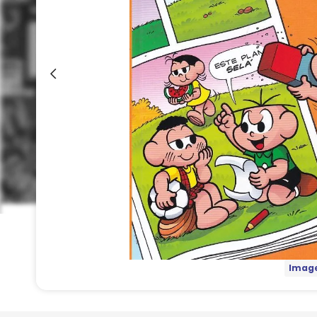
Image