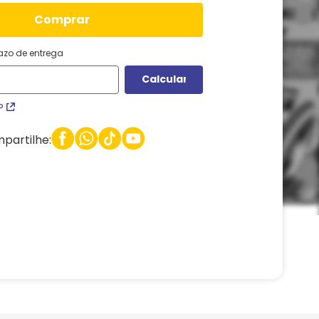
comprar
razo de entrega
P
partilhe: