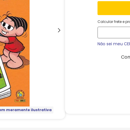
Calcular frete e p
Não sei meu CE
Com
m meramente ilustrativa